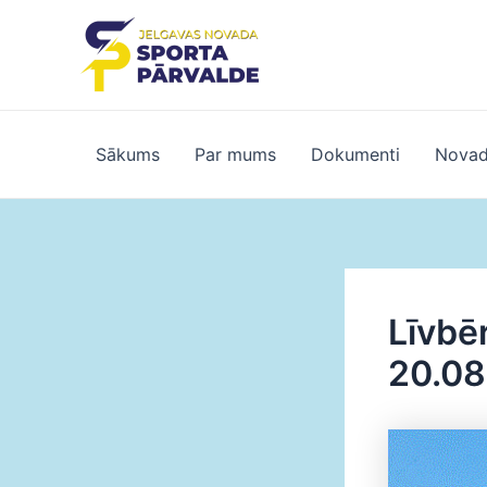
Skip
to
content
Sākums
Par mums
Dokumenti
Novad
Līvbē
20.08