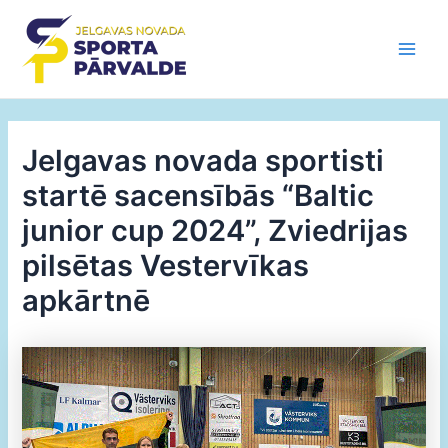
Skip
to
content
Main
Men
Jelgavas novada sportisti
startē sacensībās “Baltic
junior cup 2024”, Zviedrijas
pilsētas Vestervīkas
apkārtnē