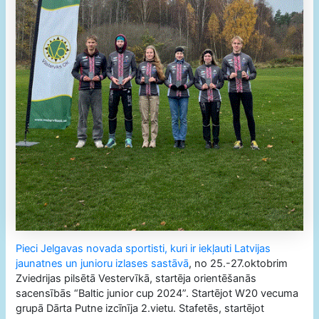
Pieci Jelgavas novada sportisti, kuri ir iekļauti Latvijas
jaunatnes un junioru izlases sastāvā
, no 25.-27.oktobrim
Zviedrijas pilsētā Vestervīkā, startēja orientēšanās
sacensībās “Baltic junior cup 2024”. Startējot W20 vecuma
grupā Dārta Putne izcīnīja 2.vietu. Stafetēs, startējot