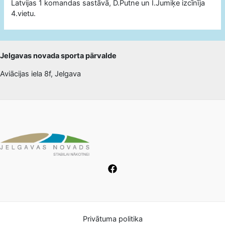
Latvijas 1 komandas sastāvā, D.Putne un I.Jumiķe izcīnīja
4.vietu.
Jelgavas novada sporta pārvalde
Aviācijas iela 8f, Jelgava
Privātuma politika