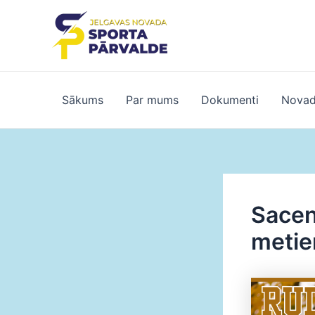
Skip
to
content
Sākums
Par mums
Dokumenti
Novad
Sacen
metie