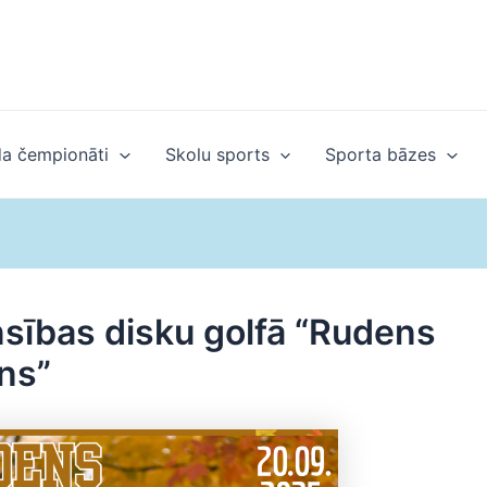
a čempionāti
Skolu sports
Sporta bāzes
sības disku golfā “Rudens
ns”