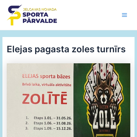
Skip
to
content
Main
Men
Elejas pagasta zoles turnīrs