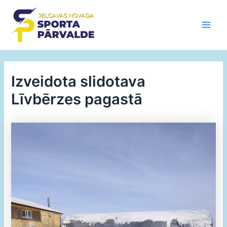
Skip
to
content
Main
Men
Izveidota slidotava
Līvbērzes pagastā