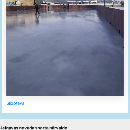
Slidotava
Jelgavas novada sporta pārvalde